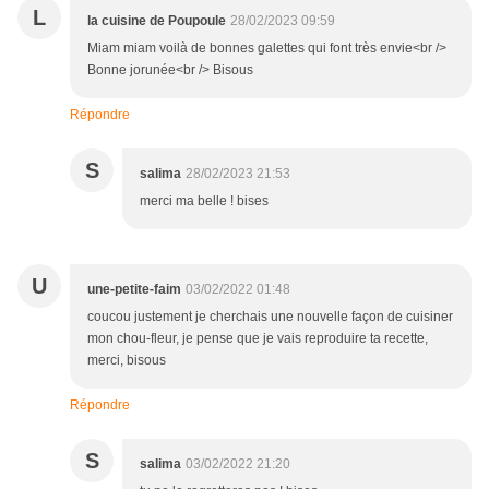
L
la cuisine de Poupoule
28/02/2023 09:59
Miam miam voilà de bonnes galettes qui font très envie<br />
Bonne jorunée<br /> Bisous
Répondre
S
salima
28/02/2023 21:53
merci ma belle ! bises
U
une-petite-faim
03/02/2022 01:48
coucou justement je cherchais une nouvelle façon de cuisiner
mon chou-fleur, je pense que je vais reproduire ta recette,
merci, bisous
Répondre
S
salima
03/02/2022 21:20