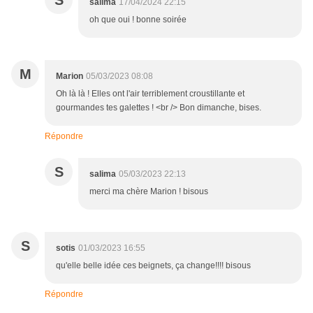
S
salima
17/04/2024 22:15
oh que oui ! bonne soirée
M
Marion
05/03/2023 08:08
Oh là là ! Elles ont l'air terriblement croustillante et
gourmandes tes galettes ! <br /> Bon dimanche, bises.
Répondre
S
salima
05/03/2023 22:13
merci ma chère Marion ! bisous
S
sotis
01/03/2023 16:55
qu'elle belle idée ces beignets, ça change!!!! bisous
Répondre