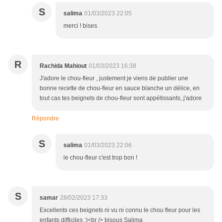
S
salima
01/03/2023 22:05
merci ! bises
R
Rachida Mahiout
01/03/2023 16:38
J'adore le chou-fleur , justement je viens de publier une
bonne recette de chou-fleur en sauce blanche un délice, en
tout cas tes beignets de chou-fleur sont appétissants, j'adore
Répondre
S
salima
01/03/2023 22:06
le chou-fleur c'est trop bon !
S
samar
28/02/2023 17:33
Excellents ces beignets ni vu ni connu le chou fleur pour les
enfants difficiles :)<br /> bisous Salima