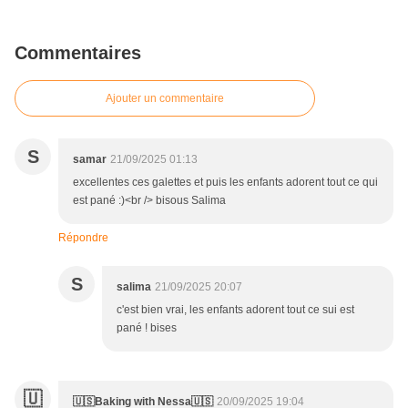
Commentaires
Ajouter un commentaire
S
samar
21/09/2025 01:13
excellentes ces galettes et puis les enfants adorent tout ce qui
est pané :)<br /> bisous Salima
Répondre
S
salima
21/09/2025 20:07
c'est bien vrai, les enfants adorent tout ce sui est
pané ! bises
🇺
🇺🇸Baking with Nessa🇺🇸
20/09/2025 19:04