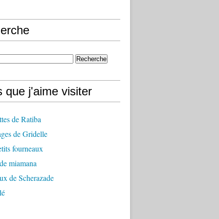
erche
 que j'aime visiter
ttes de Ratiba
ges de Gridelle
tits fourneaux
 de miamana
aux de Scherazade
lé