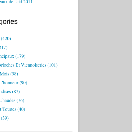
aux de l'aid 2011
gories
(420)
217)
incipaux
(179)
Brioches Et Viennoiseries
(101)
 Mois
(98)
L'honneur
(90)
dises
(87)
 Chaudes
(76)
t Tourtes
(40)
(39)