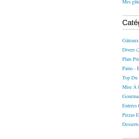
Mes gâte
Caté
Gâteaux
Divers
(
Plats Pr
Pains - 
Top Du
Mise À 
Gourman
Entrées
Pizzas E
Desserts