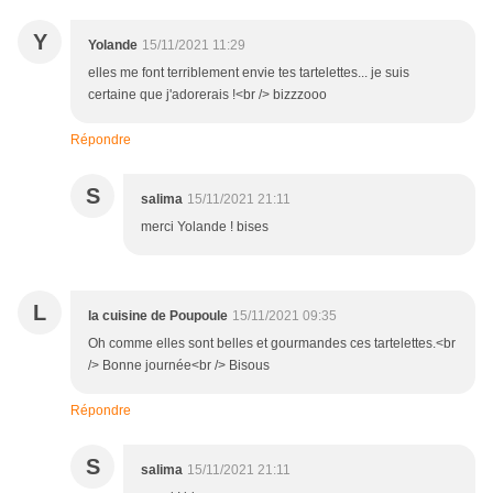
Y
Yolande
15/11/2021 11:29
elles me font terriblement envie tes tartelettes... je suis
certaine que j'adorerais !<br /> bizzzooo
Répondre
S
salima
15/11/2021 21:11
merci Yolande ! bises
L
la cuisine de Poupoule
15/11/2021 09:35
Oh comme elles sont belles et gourmandes ces tartelettes.<br
/> Bonne journée<br /> Bisous
Répondre
S
salima
15/11/2021 21:11