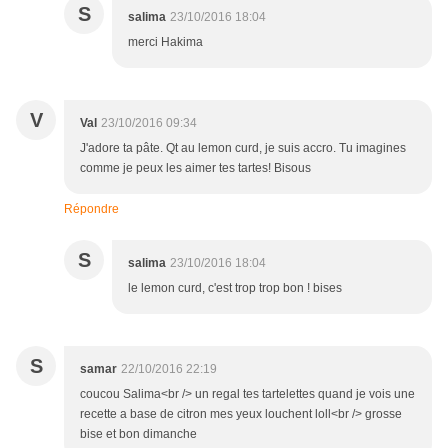
S
salima
23/10/2016 18:04
merci Hakima
V
Val
23/10/2016 09:34
J'adore ta pâte. Qt au lemon curd, je suis accro. Tu imagines
comme je peux les aimer tes tartes! Bisous
Répondre
S
salima
23/10/2016 18:04
le lemon curd, c'est trop trop bon ! bises
S
samar
22/10/2016 22:19
coucou Salima<br /> un regal tes tartelettes quand je vois une
recette a base de citron mes yeux louchent loll<br /> grosse
bise et bon dimanche