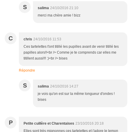
S
salima
24/10/2016 21:10
merci ma chère amie ! bizz
C
chris
24/10/2016 11:53
Ces tartelettes t'ont titillé les pupilles avant de venir titillé tes
papilles alors!!<br /> Comme je te comprends car elles me
titillent aussi!!! :)<br /> bises
Répondre
S
salima
24/10/2016 14:27
je vois qu'on est sur la même longueur d'ondes !
bises
P
Petite cuillère et Charentaises
23/10/2016 20:18
Elles sont très mignonnes ces tartelettes et j'adore le lemon