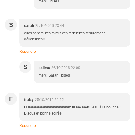
merci ! bises
S
sarah
25/10/2016 23:44
elles sont toutes mimis ces tartelettes st surement
délicieuses!!
Répondre
S
salima
26/10/2016 22:09
merci Sarah ! bises
F
fraizy
25/10/2016 21:52
Hummmmmmmmmmmmmm tu me mets l'eau à la bouche.
Bisous et bonne soirée
Répondre