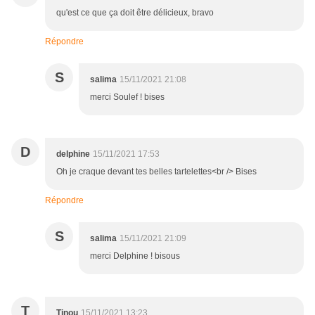
qu'est ce que ça doit être délicieux, bravo
Répondre
S
salima
15/11/2021 21:08
merci Soulef ! bises
D
delphine
15/11/2021 17:53
Oh je craque devant tes belles tartelettes<br /> Bises
Répondre
S
salima
15/11/2021 21:09
merci Delphine ! bisous
T
Tinou
15/11/2021 13:23