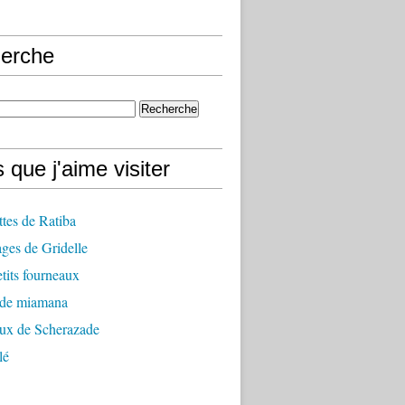
erche
 que j'aime visiter
ttes de Ratiba
ges de Gridelle
tits fourneaux
 de miamana
aux de Scherazade
lé