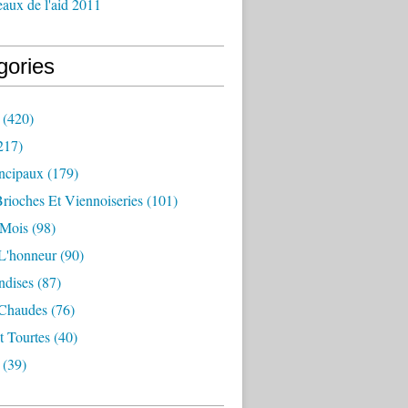
aux de l'aid 2011
gories
(420)
217)
incipaux
(179)
Brioches Et Viennoiseries
(101)
 Mois
(98)
L'honneur
(90)
dises
(87)
 Chaudes
(76)
t Tourtes
(40)
(39)