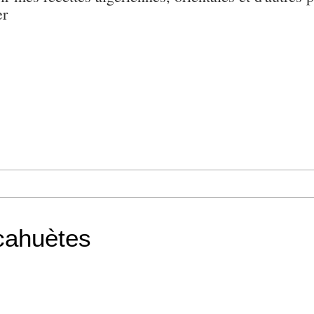
er
cahuètes