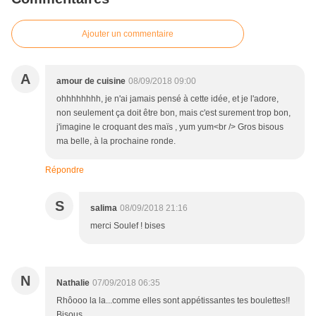
Ajouter un commentaire
A
amour de cuisine
08/09/2018 09:00
ohhhhhhhh, je n'ai jamais pensé à cette idée, et je l'adore,
non seulement ça doit être bon, mais c'est surement trop bon,
j'imagine le croquant des maïs , yum yum<br /> Gros bisous
ma belle, à la prochaine ronde.
Répondre
S
salima
08/09/2018 21:16
merci Soulef ! bises
N
Nathalie
07/09/2018 06:35
Rhôooo la la...comme elles sont appétissantes tes boulettes!!
Bisous