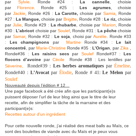
par
Sylvie
. Ronde #24 :
La cannelle
, choisie
par
Florence
. Ronde #25 :
Les agrumes
, choisie
par
Jackie
, Ronde #26 :
La Carotte,
choisie par
Samia
, Ronde
#27 :
La Mangue,
choisie par
Brigitte
, Ronde #28 :
Le riz,
choisie
par
Julie
, Ronde #29 :
La rhubarbe
, choisie par
Marion
, Ronde
#30 :
L’abricot
choisie par
Soulef
, Ronde #31 :
La pêche
choisie
par
Samar
, Ronde #32 :
Le soja
, choisi par
Aurélie
. Ronde #33
:
Les champignons
par
Martine
Ronde #34 :
Le lait
concentré
, par
Marie-Christine
Ronde #35 :
L’Origan
, par
Zika
,
Ronde#36 :
Les raisins secs
par
Soulef
Ronde#37 :
Les
flocons d’avoine
par
Cécile
Ronde #38 : Les lentilles par
Ronde#39 :
Les herbes aromatiques
par
Émeline
.
Séverine,
Ronde#40 :
L’Avocat
par
Élodie
, Ronde # 41:
Le Melon
par
Soulef
Nouveauté depuis l’édition # 12…
Une page facebook a été crée afin que les participant(e)s
puissent déposer l’url de leur blog ainsi que le titre de leur
recette, afin de simplifier la tâche de la marraine et des
participant(e)s:
Recettes autour d’un ingrédient
Pour cette nouvelle ronde, j'ai réalisé des meat balls au
Maïs, ce
sont des boulettes de viande avec du Maïs et je peux vous