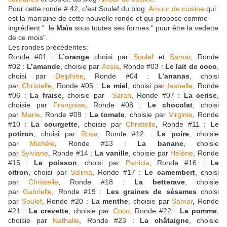
Pour cette ronde # 42, c'est Soulef du blog
Amour de cuisine
qui
est la marraine de cette nouvelle ronde et qui propose comme
ingrédient " le
Maïs
sous toutes ses formes " pour être la vedette
de ce mois".
Les rondes précédentes:
Ronde #01 :
L’orange
choisi par
Soulef
et
Samar
, Ronde
#02 :
L’amande
, choisie par
Assia
, Ronde #03 :
Le lait de coco
,
choisi par
Delphine
, Ronde #04 :
L’ananas
, choisi
par
Christelle
, Ronde #05 :
Le miel
, choisi par
Isabelle
, Ronde
#06 :
La fraise
, choisie par
Sarah
, Ronde #07 :
La cerise
,
choisie par
Françoise
, Ronde #08 :
Le chocolat
, choisi
par
Marie
, Ronde #09 :
La tomate
, choisie par
Virginie
, Ronde
#10 :
La courgette
, choisie par
Christelle
, Ronde #11 :
Le
potiron
, choisi par
Rosa
, Ronde #12 :
La poire
, choisie
par
Michèle
, Ronde #13 :
La banane
, choisie
par
Sylviane
, Ronde #14 :
La vanille
, choisie par
Hélène
, Ronde
#15 :
Le poisson
, choisi par
Patricia
, Ronde #16 :
Le
citron
, choisi par
Salima
, Ronde #17 :
Le camembert
, choisi
par
Christelle
, Ronde #18 :
La betterave
, choisie
par
Gabrielle
, Ronde #19 :
Les graines de sésames
choisi
par
Soulef
, Ronde #20 :
La menthe
, choisie par
Samar
, Ronde
#21 :
La crevette
, choisie par
Coco
, Ronde #22 :
La pomme
,
choisie par
Nathalie
, Ronde #23 :
La châtaigne
, choisie