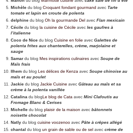
Marion
du blog
Marmotte cuisine
avec
cake salé de fin d’été
Michèle
du blog
Croquant fondant gourmand
avec
Tarte
tomate et lapin en croute de polenta
delphine
du blog
Oh la gourmande Del
avec
Flan mexicain
Cécile
du blog
la cuisine de Cécile
avec
les gaufres à
l’italienne
Coco de Nice
du blog
Cuisine en folie
avec
Galettes de
polenta frites aux chanterelles, crème, marjolaine et
sauge
Samar
du blog
Mes inspirations culinaires
avec
Soupe de
Maïs frais
Ilhem
du blog
Les délices de Kenza
avec
Soupe chinoise au
maïs et au poulet
Jackie
du blog
Jackie Cuisine
avec
Gâteau au maïs et sa
crème à la polenta vanillée
Catalina
du blog
Le blog de Cata
avec
Mini Clafoutis au
Fromage Blanc & Cerises
Michelle
du blog
plaisir de la maison
avec
bâtonnets
noisette chocolat
Natly
du blog
cuisine voozenoo
avec
Pâte à crêpes allégé
chantal
du blog
un grain de sable ou de sel
avec
crème de