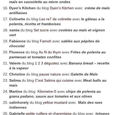
maïs en cassolette au micro ondes
Dyen’s Kitchen
du blog
Dyen’s Kitchen
avec
crème de maïs
antillaises
Colinette
du blog
Les re7 de colinette
avec
le gâteau a la
polenta, ricotta et framboises
samia
du blog
Sel sucre
avec
cookies au maîs et oignon
vert
Fabienne
du blog
Famoh
avec
sablés aux pépites de
chocolat
Florence
du blog
Au fil du thym
avec
Frites de polenta au
parmesan et tomates confites
Valerie
du blog
1 2 3 dégustez
avec
Banana bread – recette
à la vapeur
Christine
du blog
pause nature
avec
Galette de Maïs
Salima
du blog
C’est Salima qui cuisine
avec
Meat balls au
mais
Martine
du blog
Kilometre-0
avec
chips de polenta au
grana padano, sauce aux tomates et aux olives
calinhorely
du blog
yellow mustard
avec
Maïs des rues
indiennes
Gabrielle
petite cuillere et charentaise
du blog avec
totopos