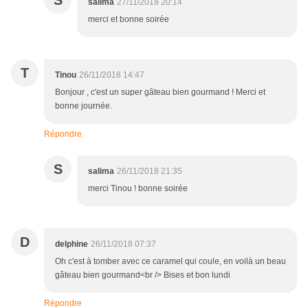
S
salima
27/11/2018 20:14
merci et bonne soirée
T
Tinou
26/11/2018 14:47
Bonjour , c'est un super gâteau bien gourmand ! Merci et
bonne journée.
Répondre
S
salima
26/11/2018 21:35
merci Tinou ! bonne soirée
D
delphine
26/11/2018 07:37
Oh c'est à tomber avec ce caramel qui coule, en voilà un beau
gâteau bien gourmand<br /> Bises et bon lundi
Répondre