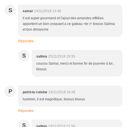
S
samar
24/11/2018 23:48
il est super gourmand et l'ajout des amandes effilées
apportent un bon croquant a ce gateau.<br /> bisous Salima
et bon dimanche
Répondre
S
salima
25/11/2018 19:35
coucou Samar, merci et bonne fin de journée à toi ,
bisous
P
patricia cuisine
24/11/2018 16:48
hummm, il est magnifique, bisous bisous
Répondre
S
salima
24/11/2018 21:58