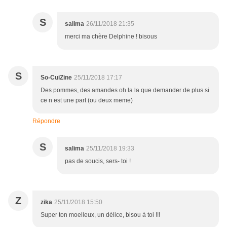
S
salima
26/11/2018 21:35
merci ma chère Delphine ! bisous
S
So-CuiZine
25/11/2018 17:17
Des pommes, des amandes oh la la que demander de plus si
ce n est une part (ou deux meme)
Répondre
S
salima
25/11/2018 19:33
pas de soucis, sers- toi !
Z
zika
25/11/2018 15:50
Super ton moelleux, un délice, bisou à toi !!!