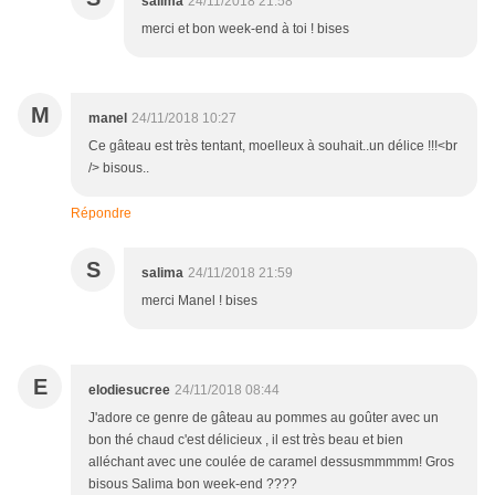
salima
24/11/2018 21:58
merci et bon week-end à toi ! bises
M
manel
24/11/2018 10:27
Ce gâteau est très tentant, moelleux à souhait..un délice !!!<br
/> bisous..
Répondre
S
salima
24/11/2018 21:59
merci Manel ! bises
E
elodiesucree
24/11/2018 08:44
J'adore ce genre de gâteau au pommes au goûter avec un
bon thé chaud c'est délicieux , il est très beau et bien
alléchant avec une coulée de caramel dessusmmmmm! Gros
bisous Salima bon week-end ????