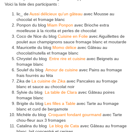
Voici la liste des participants :
lic_ de
Aussi délicieux qu'un gâteau
avec Mousse au
chocolat et fromage blanc
Ponpon du blog
Miam Ponpon
avec Brioche extra
moelleuse à la ricotta et perles de chocolat
Coco de Nice du blog
Cuisine en Folie
avec Aiguillettes de
poulet aux champignons sauce fromage blanc et moutarde
Mauricette du blog
Momo délice
avec Gâteau au
chocolat/nutella et fromage blanc
Chrystel du blog
Entre rire et cuisine
avec Beignets au
fromage blanc
Soulef du blog
Amour de cuisine
avec Pains au fromage
frais fourrés au féta
Zika de
La cuisine de Zika
avec Pancakes au fromage
blanc et sauce au chocolat noir
Sylvie du blog
La table de Clara
avec Gâteau poires
fromage blanc
Brigite du blog
Les filles a Table
avec Tarte au fromage
blanc et curd de bergamote
Michèle du blog
Croquant fondant gourmand
avec Tarte
chou-fleur aux 3 fromages
Catalina du blog
Le blog de Cata
avec Gâteau au fromage
blanc, lait concentré et cerises