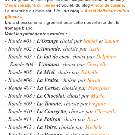
Mes inspirations culinaires
et Soulef, du blog
Amour de cuisine
.
La marraine du mois est
Lic_ du blog
« Aussi délicieux qu’un
gâteau »
Lic
a choisi comme ingrédient pour cette nouvelle ronde : le
fromage blanc.
Voici les précédentes rondes :
- Ronde #01 :
L’Orange
choisi par
Soulef
et
Samar
- Ronde #02 :
L’Amande
, choisie par
Assia
- Ronde #03 :
Le lait de coco
, choisi par
Delphine
- Ronde #04 :
L’ananas
, choisi par
Christelle
- Ronde #05 :
Le Miel
, choisi par
Isabelle
- Ronde #06 :
La Fraise
, choisie par
Sarah
- Ronde #07 :
La Cerise,
choisie par
Françoise
- Ronde #08 :
Le Chocolat
, choisi par
Marie
- Ronde #09 :
La Tomate
, choisie par
Virginie
- Ronde #10 :
La Courgette
, choisie par
Christelle
- Ronde #11 :
Le Potiron
, choisi par
Rosa
- Ronde #12 :
La Poire
, choisie par
Michèle
- Ronde #13 :
La Banane
, choisie par
Sylviane