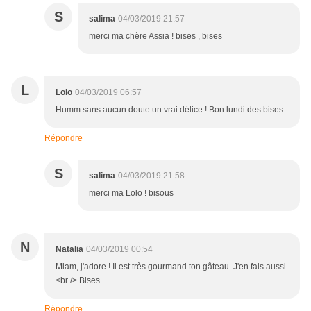
S
salima
04/03/2019 21:57
merci ma chère Assia ! bises , bises
L
Lolo
04/03/2019 06:57
Humm sans aucun doute un vrai délice ! Bon lundi des bises
Répondre
S
salima
04/03/2019 21:58
merci ma Lolo ! bisous
N
Natalia
04/03/2019 00:54
Miam, j'adore ! Il est très gourmand ton gâteau. J'en fais aussi.
<br /> Bises
Répondre