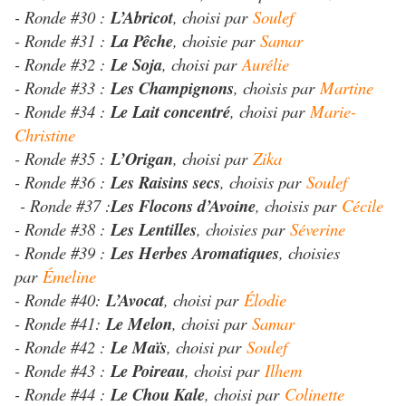
- Ronde #30 :
L’Abricot
, choisi par
Soulef
- Ronde #31 :
La Pêche
, choisie par
Samar
- Ronde #32 :
Le Soja
, choisi par
Aurélie
- Ronde #33 :
Les Champignons
, choisis par
Martine
- Ronde #34 :
Le Lait concentré
, choisi par
Marie-
Christine
- Ronde #35 :
L’Origan
, choisi par
Zika
- Ronde #36 :
Les Raisins secs
, choisis par
Soulef
- Ronde #37 :
Les Flocons d’Avoine
, choisis par
Cécile
- Ronde #38 :
Les Lentilles
, choisies par
Séverine
- Ronde #39 :
Les Herbes Aromatiques
, choisies
par
Émeline
- Ronde #4
0:
L’Avocat
, choisi par
Élodie
- Ronde #41:
Le Melon
, choisi par
Samar
- Ronde #42 :
Le Maïs
, choisi par
Soulef
- Ronde #43 :
Le Poireau
, choisi par
Ilhem
- Ronde #44 :
Le Chou Kale
, choisi par
Colinette