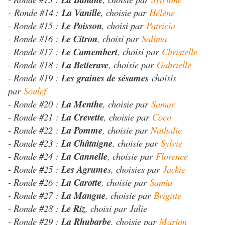
- Ronde #14 :
La Vanille
, choisie par
Hélène
- Ronde #15 :
Le Poisson
, choisi par
Patricia
- Ronde #16 :
Le Citron
, choisi par
Salima
- Ronde #17 :
Le Camembert
, choisi par
Christelle
- Ronde #18 :
La Betterave
, choisie par
Gabrielle
- Ronde #19 :
Les graines de sésames
choisis
par
Soulef
- Ronde #20 :
La Menthe
, choisie par
Samar
- Ronde #21 :
La Crevette
, choisie par
Coco
- Ronde #22 :
La Pomme
, choisie par
Nathalie
- Ronde #23 :
La Châtaigne
, choisie par
Sylvie
- Ronde #24 :
La Cannelle
, choisie par
Florence
- Ronde #25 :
Les Agrume
s, choisies par
Jackie
- Ronde #26 :
La Carotte
, choisie par
Samia
- Ronde #27 :
La Mangue
, choisie par
Brigitte
- Ronde #28 :
Le Riz
, choisi par Julie
- Ronde #29 :
La Rhubarbe
, choisie par
Marion