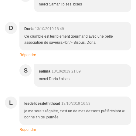
merci Samar ! bises, bises
D
Doria
13/10/2019 18:49
Ce crumble est terriblement gourmand avec une belle
association de saveurs.<br /> Bisous, Doria
Répondre
S
salima
13/10/2019 21:09
merci Doria ! bises
L
lesdelicesdethithoad
13/10/2019 16:53
je me serais régalée, c'est un de mes desserts préférés!<br />
bonne fin de journée
Répondre