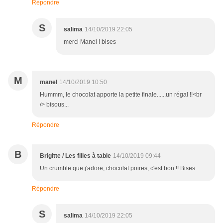
Répondre
S
salima
14/10/2019 22:05
merci Manel ! bises
M
manel
14/10/2019 10:50
Hummm, le chocolat apporte la petite finale......un régal !!<br
/> bisous...
Répondre
B
Brigitte / Les filles à table
14/10/2019 09:44
Un crumble que j'adore, chocolat poires, c'est bon !! Bises
Répondre
S
salima
14/10/2019 22:05