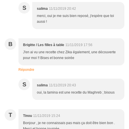
S
salima
11/11/2019 20:42
merci, oui je me suis bien reposé, j'espère que toi
aussi !
B
Brigitte / Les filles à table
11/11/2019 17:56
J'en ai vu une recette chez Zika également, une découverte
pour moi !! Bises et bonne soirée
Répondre
S
salima
11/11/2019 20:43
oui, la tamina est une recette du Maghreb ; bisous
T
Tinou
11/11/2019 15:24
Bonjour , je ne connaissais pas mais ça doit être bien bon .
Merci et bonne journée.