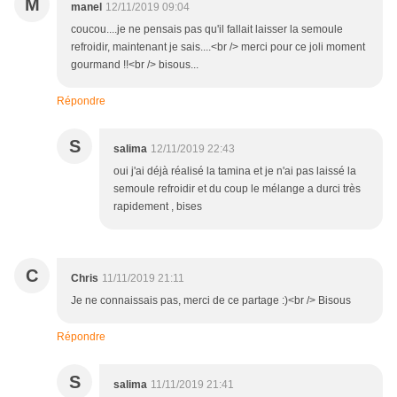
M
manel
12/11/2019 09:04
coucou....je ne pensais pas qu'il fallait laisser la semoule
refroidir, maintenant je sais....<br /> merci pour ce joli moment
gourmand !!<br /> bisous...
Répondre
S
salima
12/11/2019 22:43
oui j'ai déjà réalisé la tamina et je n'ai pas laissé la
semoule refroidir et du coup le mélange a durci très
rapidement , bises
C
Chris
11/11/2019 21:11
Je ne connaissais pas, merci de ce partage :)<br /> Bisous
Répondre
S
salima
11/11/2019 21:41