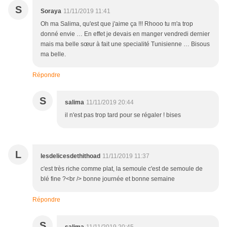
S
Soraya
11/11/2019 11:41
Oh ma Salima, qu'est que j'aime ça !!! Rhooo tu m'a trop
donné envie … En effet je devais en manger vendredi dernier
mais ma belle sœur à fait une specialité Tunisienne … Bisous
ma belle.
Répondre
S
salima
11/11/2019 20:44
il n'est pas trop tard pour se régaler ! bises
L
lesdelicesdethithoad
11/11/2019 11:37
c'est très riche comme plat, la semoule c'est de semoule de
blé fine ?<br /> bonne journée et bonne semaine
Répondre
S