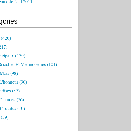
aux de l'aid 2011
gories
(420)
217)
incipaux
(179)
Brioches Et Viennoiseries
(101)
 Mois
(98)
L'honneur
(90)
dises
(87)
 Chaudes
(76)
t Tourtes
(40)
(39)