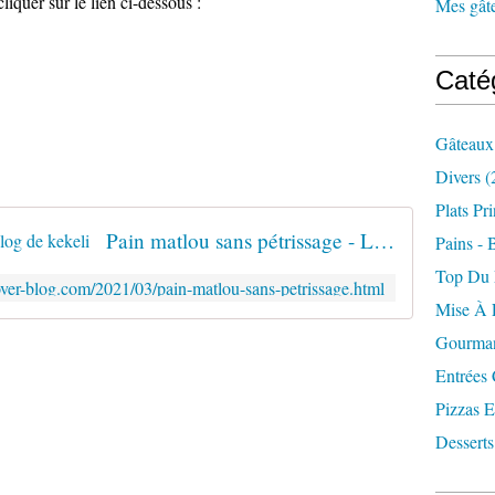
liquer sur le lien ci-dessous :
Mes gâte
Caté
Gâteaux
Divers
(
Plats Pr
Pain matlou sans pétrissage - Le blog de kekeli
Pains - 
Top Du
.over-blog.com/2021/03/pain-matlou-sans-petrissage.html
Mise À 
Gourman
Entrées
Pizzas E
Desserts