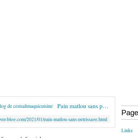
Pain matlou sans pétrissage - Le blog de cestsalimaquicuisine
Page
.over-blog.com/2021/01/pain-matlou-sans-petrissage.html
Links