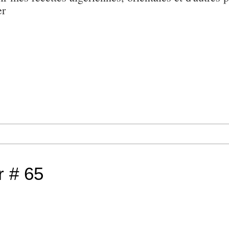
er
r # 65