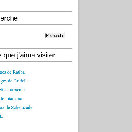
erche
 que j'aime visiter
ttes de Ratiba
ges de Gridelle
tits fourneaux
 de miamana
aux de Scherazade
lé