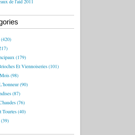
aux de l'aid 2011
gories
(420)
217)
incipaux
(179)
Brioches Et Viennoiseries
(101)
 Mois
(98)
L'honneur
(90)
dises
(87)
 Chaudes
(76)
t Tourtes
(40)
(39)