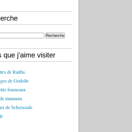
erche
 que j'aime visiter
ttes de Ratiba
ges de Gridelle
tits fourneaux
 de miamana
aux de Scherazade
lé