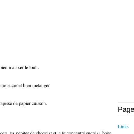
bien malaxer le tout .
ntré sucré et bien mélanger.
 tapissé de papier cuisson.
Page
Links
co, les pépites de chocolat et le lit concentré sucré (1 boîte