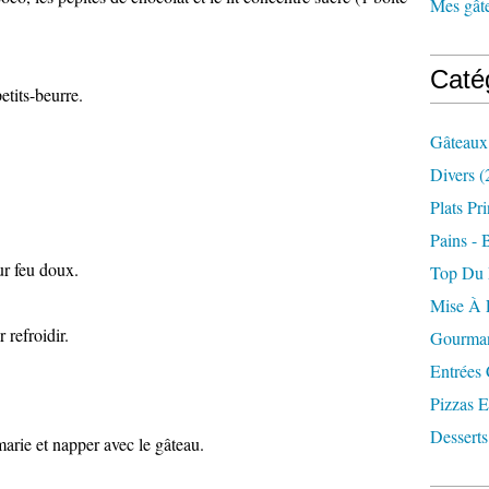
Mes gâte
Caté
etits-beurre.
Gâteaux
Divers
(
Plats Pr
Pains - 
ur feu doux.
Top Du
Mise À 
r refroidir.
Gourman
Entrées
Pizzas E
Desserts
marie et napper avec le gâteau.