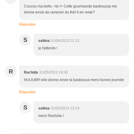
Coucou ma belle, <br /> Cette gourmande basboussa me
donne envie de ramener du thé! Il en reste?
Répondre
S
salima
01/06/2023 22:31
je t'attends !
R
Rachida
31/05/2023 14:36
HUUUM!!! elle donne envie ta basbousa merci bonne journée
Répondre
S
salima
31/05/2023 23:24
merci Rachida !