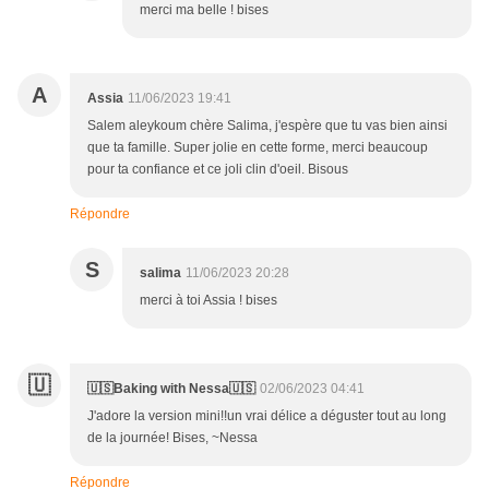
merci ma belle ! bises
A
Assia
11/06/2023 19:41
Salem aleykoum chère Salima, j'espère que tu vas bien ainsi
que ta famille. Super jolie en cette forme, merci beaucoup
pour ta confiance et ce joli clin d'oeil. Bisous
Répondre
S
salima
11/06/2023 20:28
merci à toi Assia ! bises
🇺
🇺🇸Baking with Nessa🇺🇸
02/06/2023 04:41
J'adore la version mini!!un vrai délice a déguster tout au long
de la journée! Bises, ~Nessa
Répondre