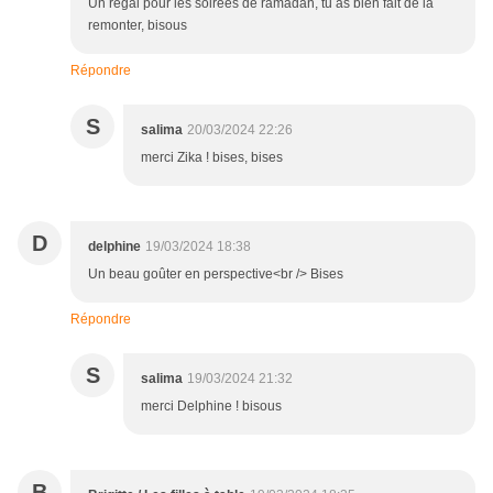
Un régal pour les soirées de ramadan, tu as bien fait de la
remonter, bisous
Répondre
S
salima
20/03/2024 22:26
merci Zika ! bises, bises
D
delphine
19/03/2024 18:38
Un beau goûter en perspective<br /> Bises
Répondre
S
salima
19/03/2024 21:32
merci Delphine ! bisous
B