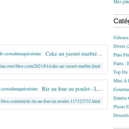
Mes gâte
Caté
Gâteaux
Divers
(
Cake au yaourt marbré - Le blog de cestsalimaquicuisine
Plats Pr
Pains - 
isine.over-blog.com/2021/01/cake-au-yaourt-marbre.html
Top Du
Mise À 
Riz au four au poulet - Le blog de cestsalimaquicuisine
Gourman
Entrées
er-blog.com/article-riz-au-four-au-poulet-117322732.html
Pizzas E
Desserts