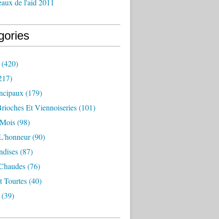
aux de l'aid 2011
gories
(420)
217)
incipaux
(179)
Brioches Et Viennoiseries
(101)
 Mois
(98)
L'honneur
(90)
dises
(87)
 Chaudes
(76)
t Tourtes
(40)
(39)