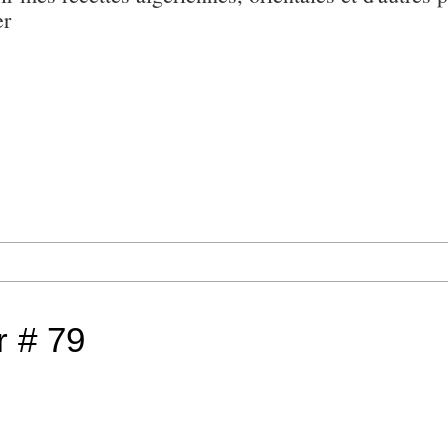
er
r # 79