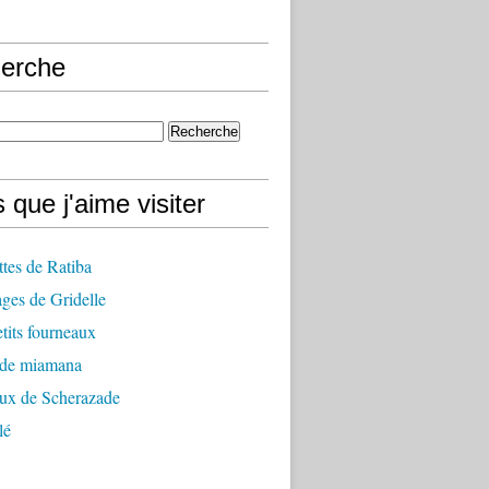
erche
 que j'aime visiter
ttes de Ratiba
ges de Gridelle
tits fourneaux
 de miamana
aux de Scherazade
lé