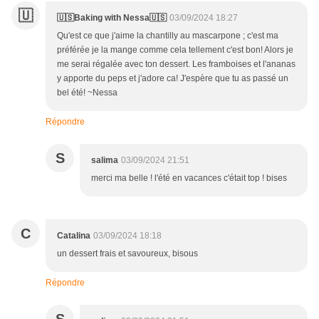
🇺
🇺🇸Baking with Nessa🇺🇸
03/09/2024 18:27
Qu'est ce que j'aime la chantilly au mascarpone ; c'est ma
préférée je la mange comme cela tellement c'est bon! Alors je
me serai régalée avec ton dessert. Les framboises et l'ananas
y apporte du peps et j'adore ca! J'espère que tu as passé un
bel été! ~Nessa
Répondre
S
salima
03/09/2024 21:51
merci ma belle ! l'été en vacances c'était top ! bises
C
Catalina
03/09/2024 18:18
un dessert frais et savoureux, bisous
Répondre