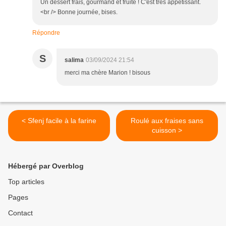
Un dessert frais, gourmand et fruité ! C'est très appétissant.
<br /> Bonne journée, bises.
Répondre
S
salima
03/09/2024 21:54
merci ma chère Marion ! bisous
< Sfenj facile à la farine
Roulé aux fraises sans
cuisson >
Hébergé par Overblog
Top articles
Pages
Contact