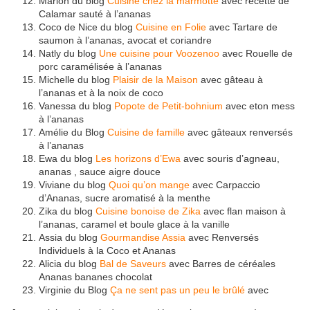
Marion du blog
Cuisine chez la marmotte
avec recette de
Calamar sauté à l’ananas
Coco de Nice du blog
Cuisine en Folie
avec Tartare de
saumon à l’ananas, avocat et coriandre
Natly du blog
Une cuisine pour Voozenoo
avec Rouelle de
porc caramélisée à l’ananas
Michelle du blog
Plaisir de la Maison
avec gâteau à
l’ananas et à la noix de coco
Vanessa du blog
Popote de Petit-bohnium
avec eton mess
à l’ananas
Amélie du Blog
Cuisine de famille
avec gâteaux renversés
à l’ananas
Ewa du blog
Les horizons d’Ewa
avec souris d’agneau,
ananas , sauce aigre douce
Viviane du blog
Quoi qu’on mange
avec Carpaccio
d’Ananas, sucre aromatisé à la menthe
Zika du blog
Cuisine bonoise de Zika
avec flan maison à
l’ananas, caramel et boule glace à la vanille
Assia du blog
Gourmandise Assia
avec Renversés
Individuels à la Coco et Ananas
Alicia du blog
Bal de Saveurs
avec Barres de céréales
Ananas bananes chocolat
Virginie du Blog
Ça ne sent pas un peu le brûlé
avec