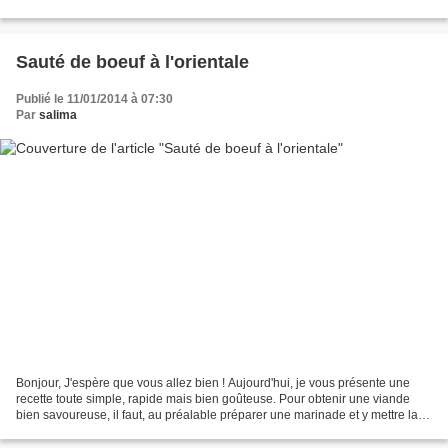
au premier jour de janvier...
Sauté de boeuf à l'orientale
Publié le 11/01/2014 à 07:30
Par
salima
Bonjour, J'espère que vous allez bien ! Aujourd'hui, je vous présente une
recette toute simple, rapide mais bien goûteuse. Pour obtenir une viande
bien savoureuse, il faut, au préalable préparer une marinade et y mettre la
viande afin qu'elle soit bien...