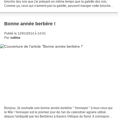
brioche des rois que j'ai préparé en même temps que la galette des rois.
Comme ça, ceux qui n'aiment pas la galette, peuvent manger cette brioche.
Je publie juste aujourd'hui la...
Bonne année berbère !
Publié le 12/01/2014 à 14:51
Par
salima
Bonjour, Je souhaite une bonne année berbère " Yennayer " à tous ceux qui
le fête ! Yennayer est le premier jour de l'an du calendrier agraire utilisé
depuis l'antiquité par les Berbères à travers l'Afrique du Nord. Il correspond