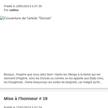
Publié le 29/01/2014 à 07:30
Par
salima
Bonjour, J'espère que vous allez bien ! Après les Sfengs à la farine qui me
viennent d'Algérie, voici les Donuts ou comme on les appelle aux Etats-Unis,
les Doughnuts. J'aime beaucoup ces sortes de beignets, car malgré qu'ils
soient frits dans l'huile,...
Mise à l'honneur # 19
Publié le 27/01/2014 à 07:24