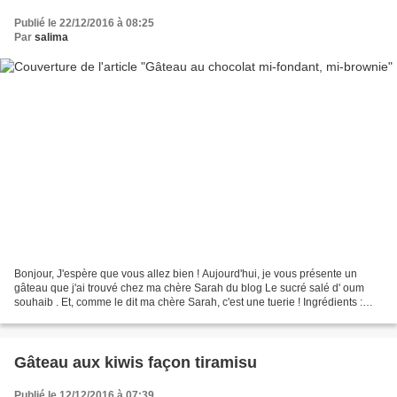
Publié le 22/12/2016 à 08:25
Par
salima
Bonjour, J'espère que vous allez bien ! Aujourd'hui, je vous présente un
gâteau que j'ai trouvé chez ma chère Sarah du blog Le sucré salé d' oum
souhaib . Et, comme le dit ma chère Sarah, c'est une tuerie ! Ingrédients :
200 g de chocolat 150 g de beurre...
Gâteau aux kiwis façon tiramisu
Publié le 12/12/2016 à 07:39