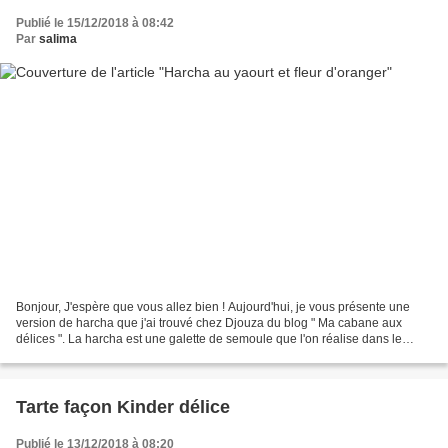
Publié le 15/12/2018 à 08:42
Par
salima
Bonjour, J'espère que vous allez bien ! Aujourd'hui, je vous présente une
version de harcha que j'ai trouvé chez Djouza du blog " Ma cabane aux
délices ". La harcha est une galette de semoule que l'on réalise dans le
Maghreb. Il y a différentes versions...
Tarte façon Kinder délice
Publié le 13/12/2018 à 08:20