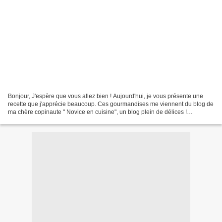
Bonjour, J'espère que vous allez bien ! Aujourd'hui, je vous présente une
recette que j'apprécie beaucoup. Ces gourmandises me viennent du blog de
ma chère copinaute " Novice en cuisine", un blog plein de délices !
Ingrédients : 200 g de chocolat noir...