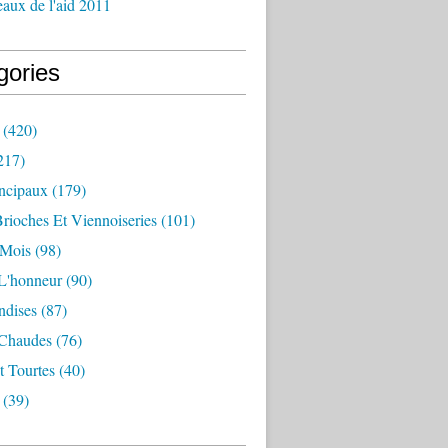
aux de l'aid 2011
gories
(420)
217)
incipaux
(179)
Brioches Et Viennoiseries
(101)
 Mois
(98)
L'honneur
(90)
dises
(87)
 Chaudes
(76)
t Tourtes
(40)
(39)