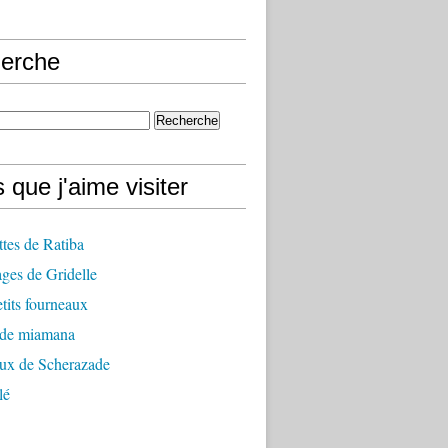
erche
 que j'aime visiter
ttes de Ratiba
ges de Gridelle
tits fourneaux
 de miamana
aux de Scherazade
lé