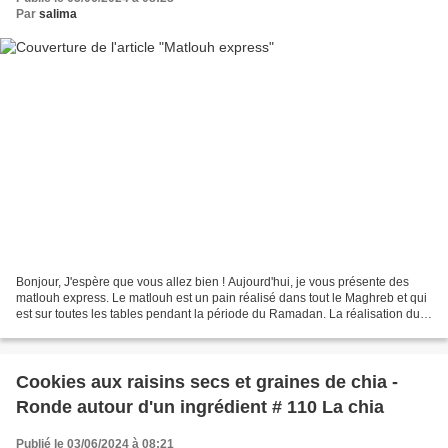
Par
salima
Bonjour, J'espère que vous allez bien ! Aujourd'hui, je vous présente des
matlouh express. Le matlouh est un pain réalisé dans tout le Maghreb et qui
est sur toutes les tables pendant la période du Ramadan. La réalisation du
matlouh prend pas mal de temps...
Cookies aux raisins secs et graines de chia -
Ronde autour d'un ingrédient # 110 La chia
Publié le 03/06/2024 à 08:21