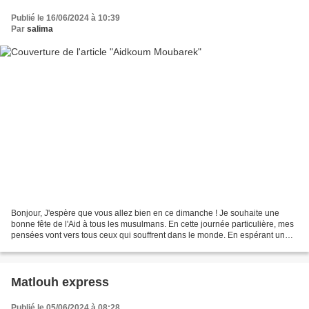
Publié le 16/06/2024 à 10:39
Par
salima
Bonjour, J'espère que vous allez bien en ce dimanche ! Je souhaite une
bonne fête de l'Aid à tous les musulmans. En cette journée particulière, mes
pensées vont vers tous ceux qui souffrent dans le monde. En espérant un
monde meilleur sans haine où toutes...
Matlouh express
Publié le 05/06/2024 à 08:28