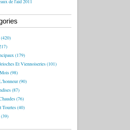
aux de l'aid 2011
gories
(420)
217)
incipaux
(179)
Brioches Et Viennoiseries
(101)
 Mois
(98)
L'honneur
(90)
dises
(87)
 Chaudes
(76)
t Tourtes
(40)
(39)