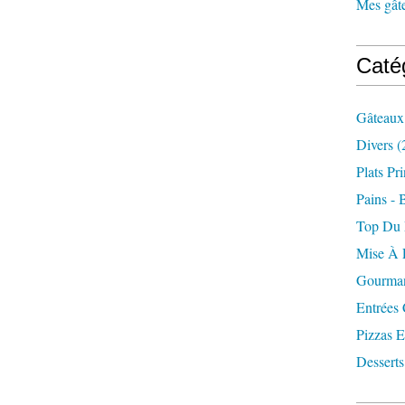
Mes gâte
Caté
Gâteaux
Divers
(
Plats Pr
Pains - 
Top Du
Mise À 
Gourman
Entrées
Pizzas E
Desserts