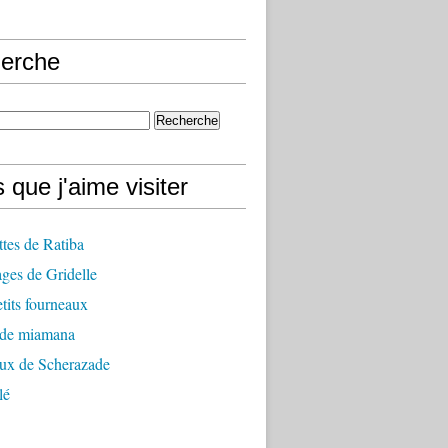
erche
 que j'aime visiter
ttes de Ratiba
ges de Gridelle
tits fourneaux
 de miamana
aux de Scherazade
lé