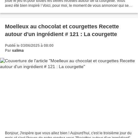
joué le jeu et pour toutes les belles recettes autour de la courgette. Vous
avez été bien inspiré ! Voici, pour moi, le moment de vous annoncer qui sera
la prochaine marraine...
Moelleux au chocolat et courgettes Recette
autour d'un ingrédient # 121 : La courgette
Publié le 03/06/2025 à 08:00
Par
salima
Bonjour, J'espère que vous allez bien ! Aujourd'hui, c'est le troisième jour du
mois et c'est l'heure de notre rendez-vous "Recettes autour d'un ingrédient"