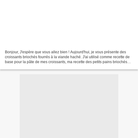
Bonjour, J'espère que vous allez bien ! Aujourd'hui, je vous présente des
croissants briochés fourrés à la viande haché. J'ai utilisé comme recette de
base pour la pâte de mes croissants, ma recette des petits pains briochés
ICI. Ingrédients : 450 g de...