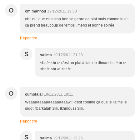
O
om mannou
19/12/2011 19:50
oh ! oui que c'est trop bon se genre de plat mais comme tu dit
ça prend beaucoup de temps , merci et bonne soirée!
Répondre
S
salima
19/12/2011 21:28
<br /> <br /> c'est un plat à faire le dimanche !<br />
<br /> <br /> <br />
O
oumotalal
19/12/2011 19:11
Waaaaaaaaaaaaaaaaaaw!!! c'est comme ça que je l'aime le
gigot, tbarkalah 3lik, lkhmouss 3lik.
Répondre
S
salima
19/12/2011 19:26