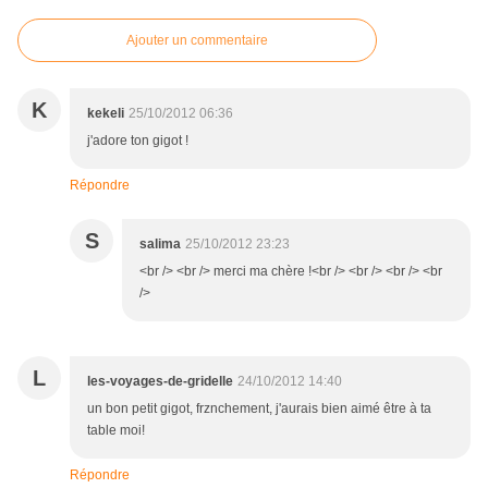
Ajouter un commentaire
K
kekeli
25/10/2012 06:36
j'adore ton gigot !
Répondre
S
salima
25/10/2012 23:23
<br /> <br /> merci ma chère !<br /> <br /> <br /> <br
/>
L
les-voyages-de-gridelle
24/10/2012 14:40
un bon petit gigot, frznchement, j'aurais bien aimé être à ta
table moi!
Répondre