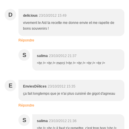
D
delicious
23/10/2012 15:49
vivement le Aid ta recette me donne envie et me rapelle de
bons souvenirs !
Répondre
S
salima
23/10/2012 21:37
<br /> <br /> merci !<br /> <br /> <br /> <br />
E
EnviesDélices
23/10/2012 15:35
ça fait longtemps que je n'ai plus cuisiné de gigot d'agneau
Répondre
S
salima
23/10/2012 21:36
<br /> <br /> il faut s'y remettre, c'est trop bon !<br />