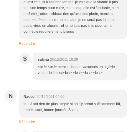
qu'est ce qu'il a l'air bon ton roti, je vois que la viande à pris
tout son temps pour cuire, et du coup elle est fondante, bien
parfumé, j'adore, chbaat rien qu'avec les photo, merci ma
belle,<br /> pendant une semaine je ne serai pas là, une
petite virée en algerie , et je ne sais pas si je pourrai me
connecté régulièrement, bisous
Répondre
S
salima
20/12/2011 18:39
<br /> <br /> merci et bonne vacances en algérie ,
veinarde ! bises<br /> <br /> <br /> <br />
N
Naouel
20/12/2011 04:00
tout à fait rien de plus simple si on s'y prend suffisamment tôt,
appétissant, bonne journée Salima
Répondre