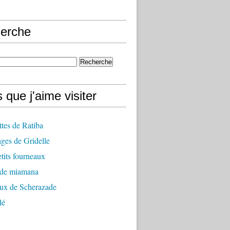
erche
 que j'aime visiter
ttes de Ratiba
ges de Gridelle
tits fourneaux
 de miamana
aux de Scherazade
lé