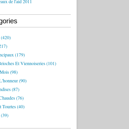
aux de l'aid 2011
gories
(420)
217)
incipaux
(179)
Brioches Et Viennoiseries
(101)
 Mois
(98)
L'honneur
(90)
dises
(87)
 Chaudes
(76)
t Tourtes
(40)
(39)