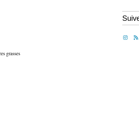
Suiv
res grasses