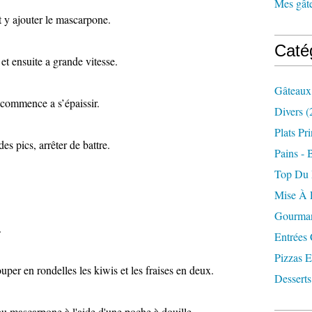
Mes gâte
et y ajouter le mascarpone.
Caté
t ensuite a grande vitesse.
Gâteaux
 commence a s’épaissir.
Divers
(
Plats Pr
s pics, arrêter de battre.
Pains - 
Top Du
Mise À 
Gourman
.
Entrées
Pizzas E
couper en rondelles les kiwis et les fraises en deux.
Desserts
au mascarpone à l'aide d'une poche à douille.