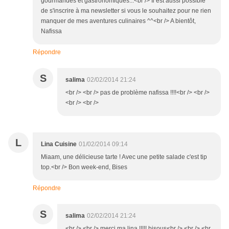
gourmandes et gastronomiques...<br /> Il est aussi possible
de s'inscrire à ma newsletter si vous le souhaitez pour ne rien
manquer de mes aventures culinaires ^^<br /> A bientôt,
Nafissa
Répondre
S
salima
02/02/2014 21:24
<br /> <br /> pas de problème nafissa !!!!<br /> <br />
<br /> <br />
L
Lina Cuisine
01/02/2014 09:14
Miaam, une délicieuse tarte ! Avec une petite salade c'est tip
top.<br /> Bon week-end, Bises
Répondre
S
salima
02/02/2014 21:24
<br /> <br /> merci ma lina !!!!! bisous<br /> <br /> <br