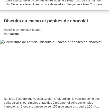
roulés à la cannelle ou comme on les nomme à New York : des cinnamon
rolls. Cette recette est tirée du livre de recettes : Un goûter à New York, aux
Editions France Loisirs. Une...
Biscuits au cacao et pépites de chocolat
Publié le 21/09/2025 à 08:18
Par
salima
Bonjour, J'espère que vous allez bien ! Aujourd'hui, je vous présente des
petits biscuits tout simples et rapides à préparer et délicieux en plus !
Ingrédients : 2 oeufs 1 pincée de sel 150 g de sucre en poudre 120 ml