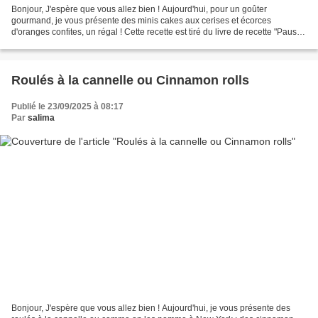
Bonjour, J'espère que vous allez bien ! Aujourd'hui, pour un goûter
gourmand, je vous présente des minis cakes aux cerises et écorces
d'oranges confites, un régal ! Cette recette est tiré du livre de recette "Pause
café"d'Imad Mahieddine, un de ces petits...
Roulés à la cannelle ou Cinnamon rolls
Publié le 23/09/2025 à 08:17
Par
salima
Bonjour, J'espère que vous allez bien ! Aujourd'hui, je vous présente des