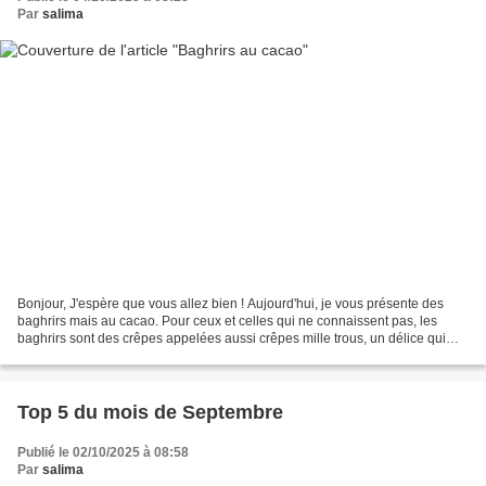
Par
salima
Bonjour, J'espère que vous allez bien ! Aujourd'hui, je vous présente des
baghrirs mais au cacao. Pour ceux et celles qui ne connaissent pas, les
baghrirs sont des crêpes appelées aussi crêpes mille trous, un délice qui
vient du Maghreb et qui a baigné...
Top 5 du mois de Septembre
Publié le 02/10/2025 à 08:58
Par
salima