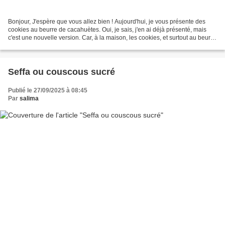
Bonjour, J'espère que vous allez bien ! Aujourd'hui, je vous présente des
cookies au beurre de cacahuètes. Oui, je sais, j'en ai déjà présenté, mais
c'est une nouvelle version. Car, à la maison, les cookies, et surtout au beurre
de cacahuètes, on s'en...
Seffa ou couscous sucré
Publié le 27/09/2025 à 08:45
Par
salima