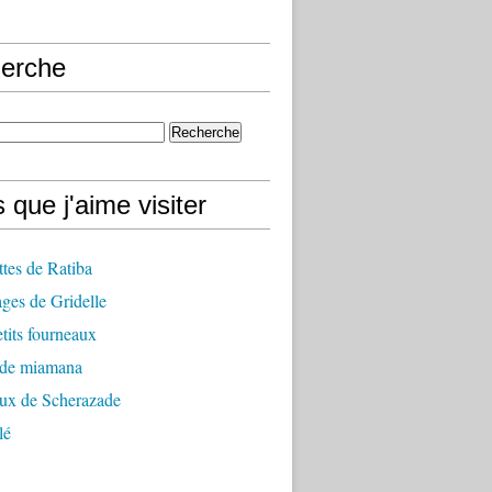
erche
 que j'aime visiter
ttes de Ratiba
ges de Gridelle
tits fourneaux
 de miamana
aux de Scherazade
lé