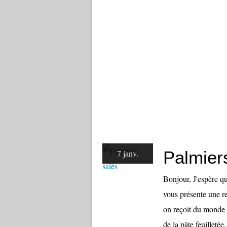
Palmier
7 janv.
Bonjour, J'espère qu
vous présente une re
on reçoit du monde po
de la pâte feuilletée.