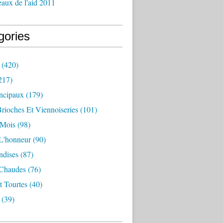
aux de l'aid 2011
gories
(420)
217)
incipaux
(179)
Brioches Et Viennoiseries
(101)
 Mois
(98)
L'honneur
(90)
dises
(87)
 Chaudes
(76)
t Tourtes
(40)
(39)