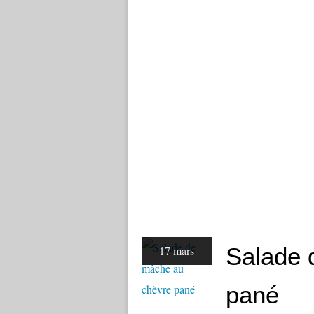
Salade 
17 mars
pané