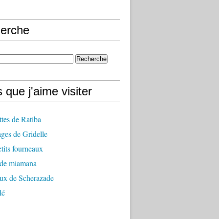
erche
 que j'aime visiter
ttes de Ratiba
ges de Gridelle
tits fourneaux
 de miamana
aux de Scherazade
lé