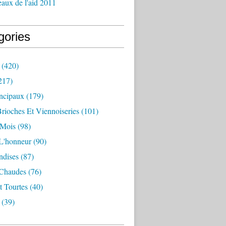
aux de l'aid 2011
gories
(420)
217)
incipaux
(179)
Brioches Et Viennoiseries
(101)
 Mois
(98)
L'honneur
(90)
dises
(87)
 Chaudes
(76)
t Tourtes
(40)
(39)