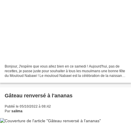
Bonjour, J'espère que vous allez bien en ce samedi ! Aujourd'hui, pas de
recettes, je passe juste pour souhaiter à tous les musulmans une bonne fête
du Mouloud Nabawi ! Le mouloud Nabawi est la célébration de la naissance
du prophète Mohamed. A cette...
Gâteau renversé à l'ananas
Publié le 05/10/2022 à 08:42
Par
salima