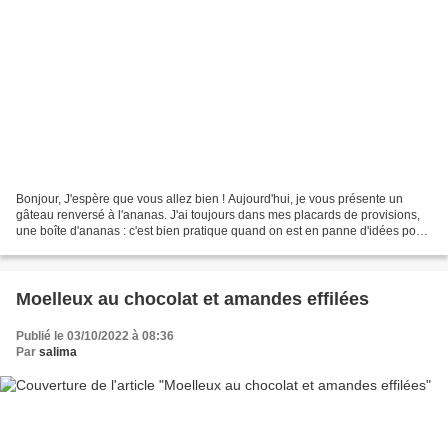
Bonjour, J'espère que vous allez bien ! Aujourd'hui, je vous présente un
gâteau renversé à l'ananas. J'ai toujours dans mes placards de provisions,
une boîte d'ananas : c'est bien pratique quand on est en panne d'idées pour
le goûter des enfants. Allez...
Moelleux au chocolat et amandes effilées
Publié le 03/10/2022 à 08:36
Par
salima