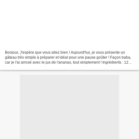
Bonjour, J'espère que vous allez bien ! Aujourd'hui, je vous présente un
gâteau très simple à préparer et idéal pour une pause goûter ! Façon baba,
car je l'ai arrosé avec le jus de l'ananas, tout simplement ! Ingrédients : 125 g
de beurre 3 oeufs 125...