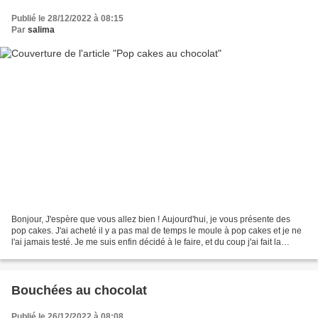
Publié le 28/12/2022 à 08:15
Par
salima
Bonjour, J'espère que vous allez bien ! Aujourd'hui, je vous présente des
pop cakes. J'ai acheté il y a pas mal de temps le moule à pop cakes et je ne
l'ai jamais testé. Je me suis enfin décidé à le faire, et du coup j'ai fait la
recette qui était sur...
Bouchées au chocolat
Publié le 26/12/2022 à 08:08