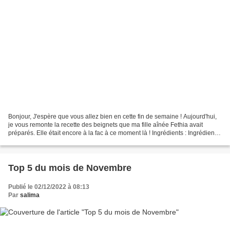
Bonjour, J'espère que vous allez bien en cette fin de semaine ! Aujourd'hui,
je vous remonte la recette des beignets que ma fille aînée Fethia avait
préparés. Elle était encore à la fac à ce moment là ! Ingrédients : Ingrédients
pour la pâte : 600g de...
Top 5 du mois de Novembre
Publié le 02/12/2022 à 08:13
Par
salima