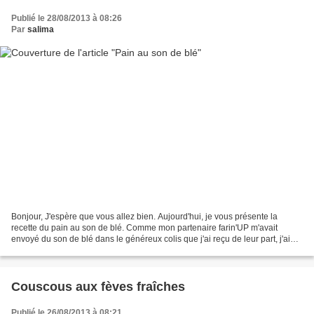
Publié le 28/08/2013 à 08:26
Par
salima
Bonjour, J'espère que vous allez bien. Aujourd'hui, je vous présente la
recette du pain au son de blé. Comme mon partenaire farin'UP m'avait
envoyé du son de blé dans le généreux colis que j'ai reçu de leur part, j'ai
décidé de le tester. Mais je ne connaissais...
Couscous aux fèves fraîches
Publié le 26/08/2013 à 08:21