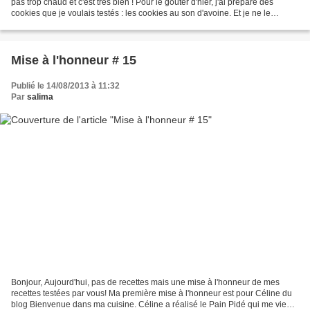
pas trop chaud et c'est très bien ! Pour le goûter d'hier, j'ai préparé des
cookies que je voulais testés : les cookies au son d'avoine. Et je ne le
regrette pas ! Trop bon...
Mise à l'honneur # 15
Publié le 14/08/2013 à 11:32
Par
salima
Bonjour, Aujourd'hui, pas de recettes mais une mise à l'honneur de mes
recettes testées par vous! Ma première mise à l'honneur est pour Céline du
blog Bienvenue dans ma cuisine. Céline a réalisé le Pain Pidé qui me vient