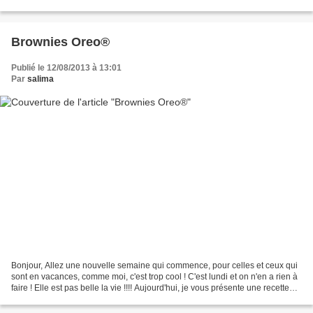
du blog de ma chère Silvi Ma recette...
Brownies Oreo®
Publié le 12/08/2013 à 13:01
Par
salima
Bonjour, Allez une nouvelle semaine qui commence, pour celles et ceux qui
sont en vacances, comme moi, c'est trop cool ! C'est lundi et on n'en a rien à
faire ! Elle est pas belle la vie !!!! Aujourd'hui, je vous présente une recette
que j'ai vu tourner...