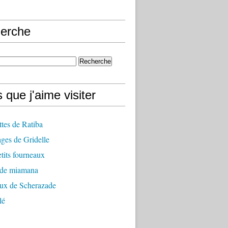
erche
 que j'aime visiter
ttes de Ratiba
ges de Gridelle
tits fourneaux
 de miamana
aux de Scherazade
lé