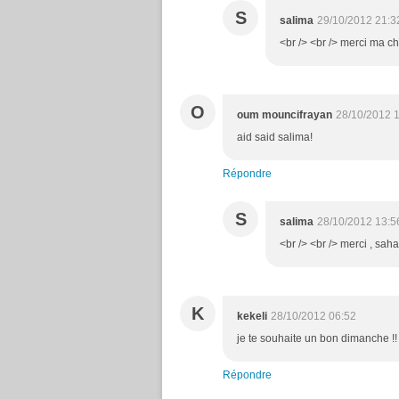
S
salima
29/10/2012 21:3
<br /> <br /> merci ma chè
O
oum mouncifrayan
28/10/2012 
aid said salima!
Répondre
S
salima
28/10/2012 13:5
<br /> <br /> merci , saha
K
kekeli
28/10/2012 06:52
je te souhaite un bon dimanche !!
Répondre