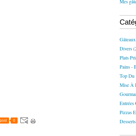
Mes gâte
Caté
Gâteaux
Divers
(
Plats Pr
Pains - 
Top Du
Mise À 
Gourman
Entrées
Pizzas E
Desserts
post
0