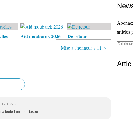
News
Abonnez-
articles 
lles
Aid moubarek 2026
De retour
Mise à l'honneur # 11
Artic
012 10:26
t à toute famille !!! bisou