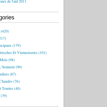
aux de l'aid 2011
gories
(420)
217)
incipaux
(179)
Brioches Et Viennoiseries
(101)
 Mois
(98)
L'honneur
(90)
dises
(87)
 Chaudes
(76)
t Tourtes
(40)
(39)