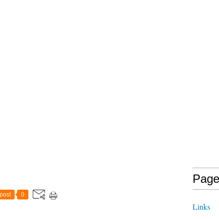
Page
post
0
Links