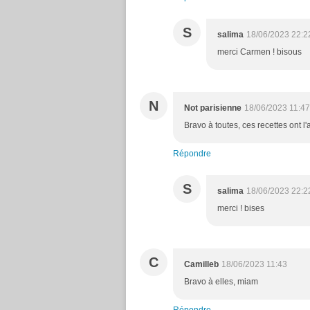
S
salima
18/06/2023 22:2
merci Carmen ! bisous
N
Not parisienne
18/06/2023 11:47
Bravo à toutes, ces recettes ont l'
Répondre
S
salima
18/06/2023 22:2
merci ! bises
C
Camilleb
18/06/2023 11:43
Bravo à elles, miam