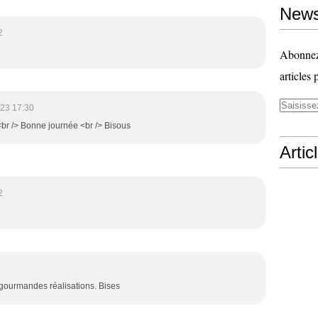
News
2
Abonnez-
articles 
23 17:30
 <br /> Bonne journée <br /> Bisous
Artic
2
 gourmandes réalisations. Bises