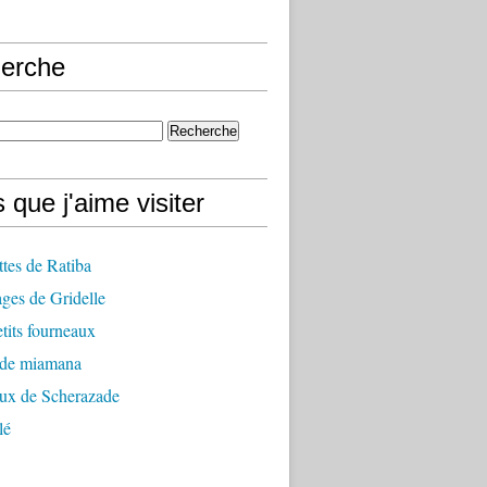
erche
 que j'aime visiter
ttes de Ratiba
ges de Gridelle
tits fourneaux
 de miamana
aux de Scherazade
lé