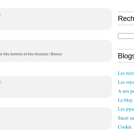
2
Rech
Blogs
air très bonnes et très réussies ! Bisous
Les rece
Les voya
2
A nos pe
Le blog
Les joy
Sucré sa
Cookie