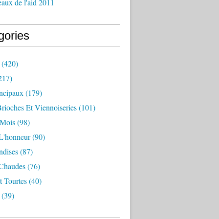
aux de l'aid 2011
gories
(420)
217)
incipaux
(179)
Brioches Et Viennoiseries
(101)
 Mois
(98)
L'honneur
(90)
dises
(87)
 Chaudes
(76)
t Tourtes
(40)
(39)