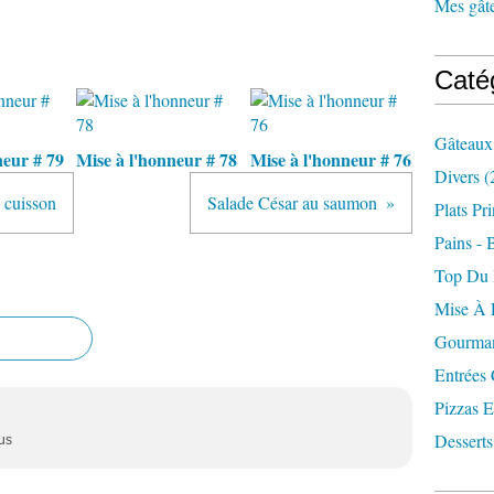
Mes gâte
Caté
Gâteaux
neur # 79
Mise à l'honneur # 78
Mise à l'honneur # 76
Divers
(
s cuisson
Salade César au saumon
Plats Pr
Pains - 
Top Du
Mise À 
Gourman
Entrées
Pizzas E
Desserts
us