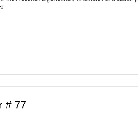
er
r # 77