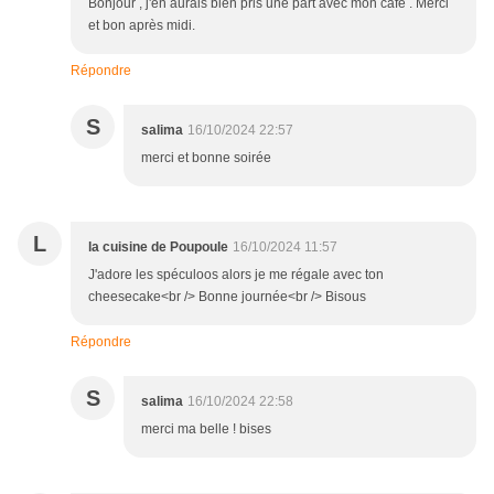
Bonjour , j'en aurais bien pris une part avec mon café . Merci
et bon après midi.
Répondre
S
salima
16/10/2024 22:57
merci et bonne soirée
L
la cuisine de Poupoule
16/10/2024 11:57
J'adore les spéculoos alors je me régale avec ton
cheesecake<br /> Bonne journée<br /> Bisous
Répondre
S
salima
16/10/2024 22:58
merci ma belle ! bises