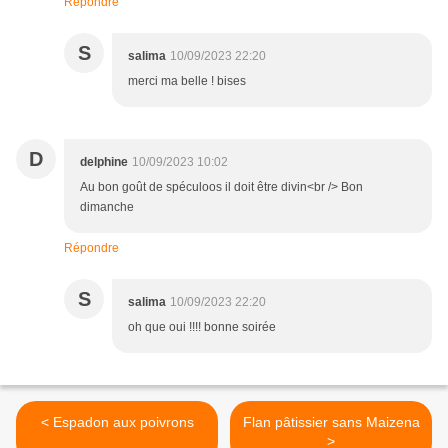
Répondre
S
salima
10/09/2023 22:20
merci ma belle ! bises
D
delphine
10/09/2023 10:02
Au bon goût de spéculoos il doit être divin<br /> Bon
dimanche
Répondre
S
salima
10/09/2023 22:20
oh que oui !!!! bonne soirée
< Espadon aux poivrons
Flan pâtissier sans Maizena
>