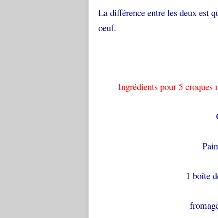
La différence entre les deux est 
oeuf.
Ingrédients pour 5 croqu
Pain
1 boî
fromag