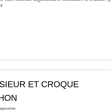
er
SIEUR ET CROQUE
THON
aquicuisine