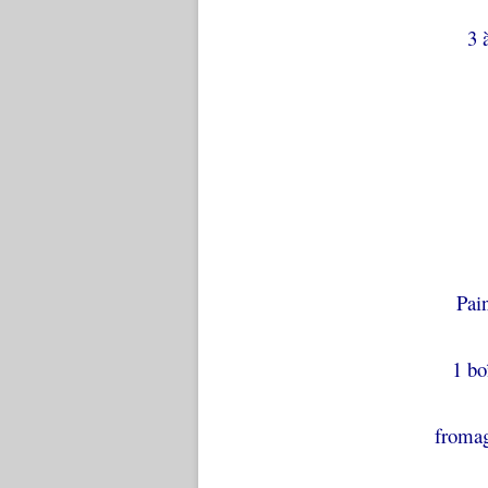
3 
Pai
1 bo
fromag