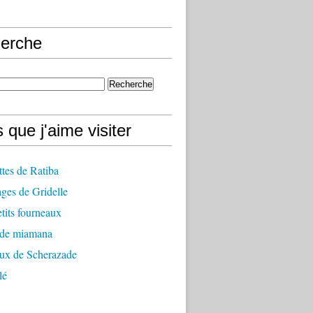
erche
 que j'aime visiter
ttes de Ratiba
ges de Gridelle
tits fourneaux
 de miamana
aux de Scherazade
lé