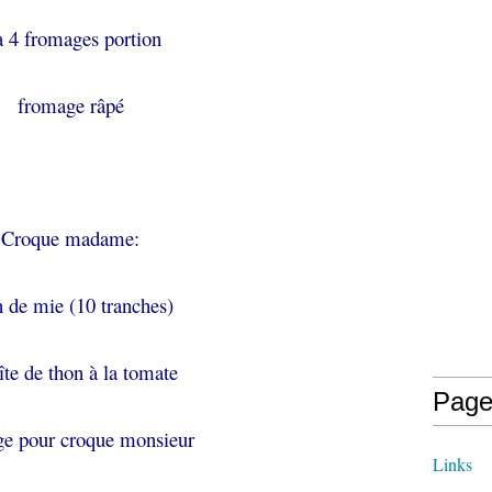
à 4 fromages portion
fromage râpé
Croque madame:
n de mie (10 tranches)
îte de thon à la tomate
Page
e pour croque monsieur
Links