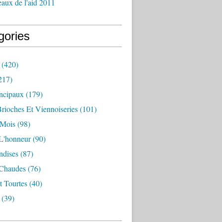
aux de l'aid 2011
gories
(420)
217)
incipaux
(179)
Brioches Et Viennoiseries
(101)
 Mois
(98)
L'honneur
(90)
dises
(87)
 Chaudes
(76)
t Tourtes
(40)
(39)