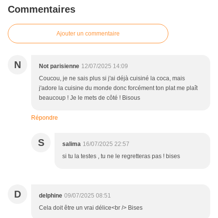
Commentaires
Ajouter un commentaire
N
Not parisienne
12/07/2025 14:09
Coucou, je ne sais plus si j'ai déjà cuisiné la coca, mais
j'adore la cuisine du monde donc forcément ton plat me plaît
beaucoup ! Je le mets de côté ! Bisous
Répondre
S
salima
16/07/2025 22:57
si tu la testes , tu ne le regretteras pas ! bises
D
delphine
09/07/2025 08:51
Cela doit être un vrai délice<br /> Bises