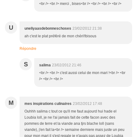
<br /> <br /> merci , bises<br /> <br /> <br /> <br />
U
uneliyaasdebonneschoses
23/02/2012 21:38
ah c'est le plat préféré de mon chéri!!bisous
Répondre
S
salima
23/02/2012 21:46
<br /> <br /> c'est aussi celui de mon mari !<br /> <br
/> <br /> <br />
M
mes inspirations culinaires
23/02/2012 17:48
Ouhhh salima c tout ce qu'il me faut aujourd hui hade el
Loubia loll, je ne l'ai jamais fait de cette facon avec des
pommes de terre et la viande ana tjrs blache loll (sans
viande), j'en fait la<br /> semaine derniere mais juste un peu
pour mon mari il s'est regale je n'avais pas assez de Loubia